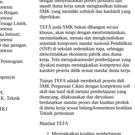
dengan menyelaraskan proses produksi dan
n.
standr dunia kerja untuk menghasilkan lulusan
etensi
SMK yang memiliki softskill dan hardskill yang
n Ringan.
diperlukan.
etensi
Tenaga Listrik.
TEFA pada SMK bukan dibangun secara
etensi
khusus, akan tetapi dengan menformulasikan,
a Industri.
memanfaatkan, menata dan mengkondisikan
etensi
sejumlah komponen standar nasional Pendidikan
 dan jaringan.
(SNP) di sekolah sedemikian rupa, sehingga
etensi
mencerminkan ekosistem pabrik atau dunia
kerja. Tefa merupakanmodel pembelajaran yang
i Pemrogram
diyakini mampu meningkatkan kompetensi dan
karakter peserta didik sesuai standar dunia kerja.
mpunyai
Tujuan TEFA adalah membekali peserta didi
SMK Perguruan Cikini dengan kompetensi soft
skill dan hard skill melalui pembelajaran yang
PL
dirancang, dilaksanakan dan dievaluasi
KK. Teknik
berdasarkan standar proses dan kualitas produk
di dunia kerja sesuai bidang/konsentrasi keahlian
TKJ
Teknik pemesinan
Manfaat TEFA
Meningkatkan kualitas pembelajaran