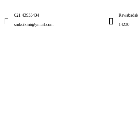
021 43933434
Rawabadak 
smkcikini@ymail.com
14230