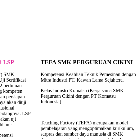
si LSP
TEFA SMK PERGURUAN CIKINI
SP) SMK
Kompetensi Keahlian Teknik Pemesinan dengan
i Sertifikasi
Mitra Industri PT. Kawan Lama Sejahtera.
2 bertujuan
Kelas Industri Komatsu (Kerja sama SMK
ng kompeten
Perguruan Cikini dengan PT Komatsu
an persiapan
Indonesia)
nya akan diuji
nasional
 bidangnya. LSP
akan uji
Teaching Factory (TEFA) merupakan model
lian :
pembelajaran yang mengoptimalkan kurikulum,
sarpras dan sumber daya manusia di SMK
etensi