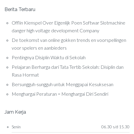
Berita Terbaru
Offlin Kienspel Over Eigenlijk Poen Softwar Slotmachine
danger high voltage development Company
De toekomst van online gokken trends en voorspellingen
voor spelers en aanbieders
Pentingnya Disiplin Waktu di Sekolah
Pelajaran Berharga dari Tata Tertib Sekolah: Disiplin dan
Rasa Hormat
Bersungguh-sungguh untuk Menggapai Kesuksesan
Menghargai Peraturan = Menghargai Diri Sendiri
Jam Kerja
Senin
06.30 s/d 15.30