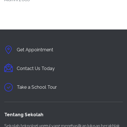
Get Appointment
Contact Us Today
Take a School Tour
Tentang Sekolah
Sekolah teknologi unggul yang menghasilkan lulusan berakhlak