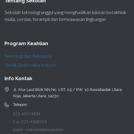
Tentang Sekolah
Sekolah teknologi unggul yang menghasilkan lulusan berakhlak
mulia, cerdas, terampil dan berwawasan lingkungan
Program Keahlian
Teknologi dan Rekayasa
Teknik Elektronika Industri
Info Kontak
Jl. Alur Laut Blok NN No. 1 RT. 05 / RW. 10 Rawabadak Utara,
Koja, Jakarta Utara, 14230
Telepon
021 43933434
Fax. 021-4368553
Email : smkcikini@ymail.com