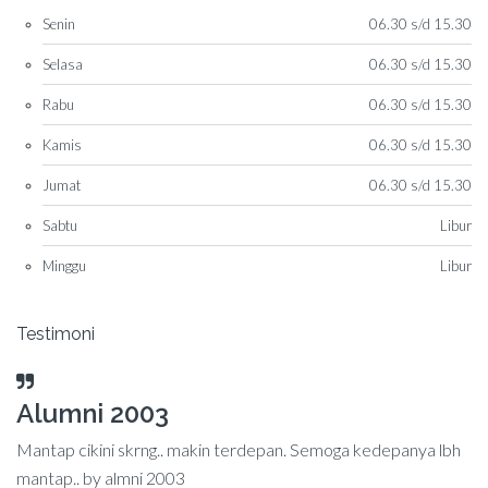
Senin
06.30 s/d 15.30
Selasa
06.30 s/d 15.30
Rabu
06.30 s/d 15.30
Kamis
06.30 s/d 15.30
Jumat
06.30 s/d 15.30
Sabtu
Libur
Minggu
Libur
Testimoni
Alumni 2003
Sekolah Luar Biasa
Mantap cikini skrng.. makin terdepan. Semoga kedepanya lbh
Sekolah Menengah Kejuruan yang luar biasa dan sangat
mantap.. by almni 2003
berkualitas... Salam....