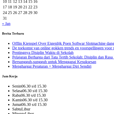
10
11
12
13
14
15
16
17
18
19
20
21
22
23
24
25
26
27
28
29
30
31
« Jan
Berita Terbaru
Offlin Kienspel Over Eigenlijk Poen Softwar Slotmachine da
De toekomst van online gokken trends en voorspellingen voor s
Pentingnya Disiplin Waktu di Sekolah
Pelajaran Berharga dari Tata Tertib Sekolah: Disiplin dan Ras
Bersungguh-sungguh untuk Menggapai Kesuksesan
Menghargai Peraturan = Menghargai Diri Sendiri
Jam Kerja
Senin
06.30 s/d 15.30
Selasa
06.30 s/d 15.30
Rabu
06.30 s/d 15.30
Kamis
06.30 s/d 15.30
Jumat
06.30 s/d 15.30
Sabtu
Libur
Minggu
Libur