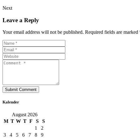
Next
Leave a Reply
Your email address will not be published. Required fields are marked 
Kalender
August 2026
M
T
W
T
F
S
S
1
2
3
4
5
6
7
8
9