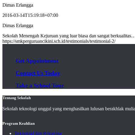
Dimas Erlangga
2016-03-14T15:19:18+07:00
Dimas Erlangga
Sekolah Menengah Kejuruan yang luar biasa dan sangat berkualita
https://smkperguruancikini.sch.id/testimonials/testimonial-2/
Get Appointment
Contact Us Today
Take a School Tour
Tentang Sekolah
Sekolah teknologi unggul yang menghasilkan lulusan berakhlak muli
Program Keahlian
Teknologi dan Rekayasa