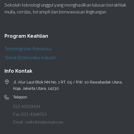
Sekolah teknologi unggul yang menghasilkan lulusan berakhlak
mulia, cerdas, terampil dan berwawasan lingkungan
Program Keahlian
Teknologi dan Rekayasa
Teknik Elektronika Industri
Info Kontak
Jl. Alur Laut Blok NN No. 1 RT. 05 / RW. 10 Rawabadak Utara,
Koja, Jakarta Utara, 14230
Telepon
021 43933434
Fax. 021-4368553
Email : smkcikini@ymail.com